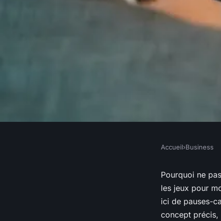
Accueil
›
Business
BUSINESS
Comment utiliser la
Pourquoi ne pas 
les jeux pour mo
engager vos employé
ici de pauses-c
concept précis, 