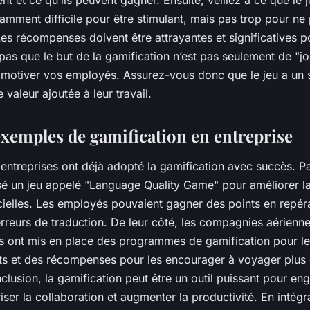
nt et ce qu’ils peuvent gagner. Ensuite, veillez à ce que le j
fisamment difficile pour être stimulant, mais pas trop pour ne
Les
récompenses
doivent être attrayantes et significatives 
 pas que le but de la gamification n’est pas seulement de "jo
 motiver vos employés. Assurez-vous donc que le jeu a un 
 valeur ajoutée à leur travail.
xemples de gamification en entreprise
ntreprises ont déjà adopté la gamification avec succès. P
isé un jeu appelé "Language Quality Game" pour améliorer la
cielles. Les
employés
pouvaient gagner des
points
en repéra
erreurs de traduction. De leur côté, les compagnies aérien
nes ont mis en place des programmes de gamification pour l
ts et des récompenses pour les encourager à voyager plus et
clusion, la gamification peut être un outil puissant pour en
ser la collaboration et augmenter la productivité. En intégr