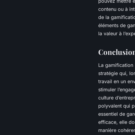
pouvez mettre e
contenu ou à int
de la gamificati
éléments de gami
la valeur à l’ex
Conclusio
La
gamification
stratégie qui, l
travail en un en
stimuler l’engag
culture d’entrepr
polyvalent qui 
essentiel de gar
efficace, elle d
manière cohérent