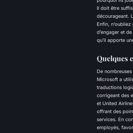
pourquoi ils joue
Il doit être suf
décourageant. 
Enfin, n’oubliez
d’engager et de
qu’il apporte une
Quelques e
De nombreuses e
Microsoft a util
traductions logi
corrigeant des 
et United Airli
offrant des poin
services. En con
employés, favori