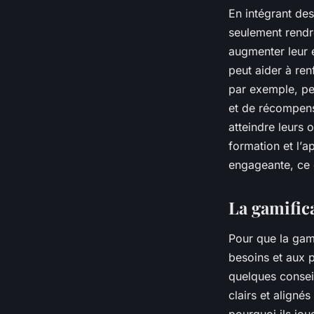
En intégrant de
seulement rendre
augmenter leur e
peut aider à re
par exemple, peu
et de
récompen
atteindre leurs 
formation et l’
ap
engageante, ce q
La gamific
Pour que la gami
besoins et aux 
quelques conseil
clairs et aligné