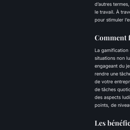
d’autres termes
Olivier
•
3 janvier 2024
•
6 min de lecture
le travail. À tr
pour stimuler l
Comment fo
La gamification
situations non l
engageant du je
rendre une tâche
de votre entrepr
de tâches quoti
des aspects ludi
points, de nive
Les bénéfic