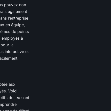
ous pouvez non
mais également
ans l’entreprise
eux
en équipe,
stèmes de points
es employés à
 pour la
s interactive et
acilement.
aptée aux
yés. Voici
tifs du jeu sont
omprendre