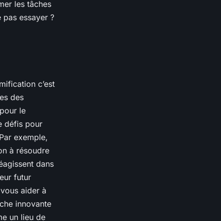
mer les tâches
e pas essayer ?
mification c’est
ces des
 pour
le
e défis pour
 Par exemple,
on à résoudre
réagissent dans
eur futur
 vous aider à
roche innovante
me un lieu de