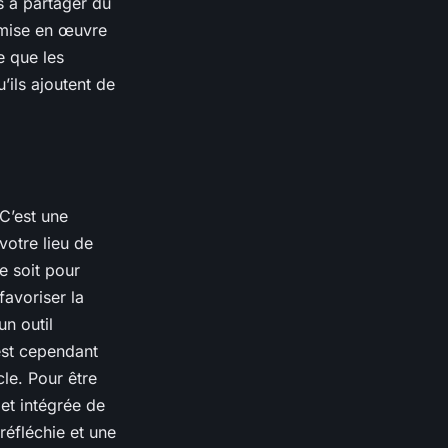
s à partager du
mise en œuvre
e que les
’ils ajoutent de
C’est une
votre lieu de
e soit pour
favoriser la
un outil
est cependant
cle. Pour être
et intégrée de
réfléchie et une