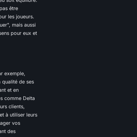
eu soit équilibré.
 pas être
pour les
joueurs
.
uer", mais aussi
sens pour eux et
ar exemple,
 qualité de ses
nt et en
nes comme Delta
eurs
clients
,
 à utiliser leurs
gager vos
ant des