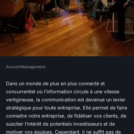
Accueil
›
Management
MANAGEMENT
Comment élaborer des
Dans un monde de plus en plus connecté et
concurrentiel où l’information circule à une vitesse
stratégies de communication
vertigineuse, la communication est devenue un levier
efficaces pour des projets
stratégique pour toute entreprise. Elle permet de faire
multisectoriels ?
connaitre votre entreprise, de fidéliser vos clients, de
susciter l’intérêt de potentiels investisseurs et de
Lucie
•
12 février 2024
•
8 min de lecture
motiver vos équipes. Cependant, il ne suffit pas de