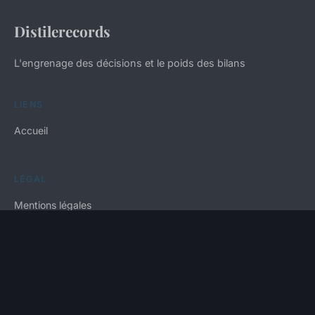
Distilerecords
L'engrenage des décisions et le poids des bilans
LIENS
Accueil
LÉGAL
Mentions légales
Contact
© 2026 Distilerecords. Tous droits réservés.