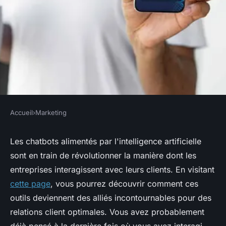
Accueil
›
Marketing
MARKETING
Comment les chatbots ia
Les chatbots alimentés par l'intelligence artificielle
sont en train de révolutionner la manière dont les
transforment l'expérience
entreprises interagissent avec leurs clients. En visitant
client
cette page
, vous pourrez découvrir comment ces
outils deviennent des alliés incontournables pour des
Edouard
•
12 mars 2025
•
7 min de lecture
relations client optimales. Vous avez probablement