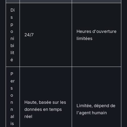
Di
s
p
o
Heures d'ouverture
24/7
ni
limitées
bi
lit
é
P
er
s
o
n
Haute, basée sur les
Limitée, dépend de
n
données en temps
l'agent humain
al
réel
is