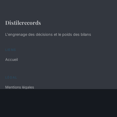
Distilerecords
L'engrenage des décisions et le poids des bilans
LIENS
Accueil
LÉGAL
Mentions légales
Contact