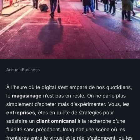
Accueil
›
Business
BUSINESS
Comment créer une
À l’heure où le digital s’est emparé de nos quotidiens,
le
magasinage
n’est pas en reste. On ne parle plus
expérience de magasinage
simplement d’acheter mais d’expérimenter. Vous, les
omnicanal réussie ?
entreprises
, êtes en quête de stratégies pour
satisfaire un
client omnicanal
à la recherche d’une
Olivier
•
3 janvier 2024
•
5 min de lecture
fluidité sans précédent. Imaginez une scène où les
frontières entre le virtuel et le réel s’estompent, où les